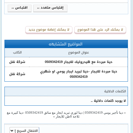
إقتباس متعدد ،،
اقتبـاس ،،
لا يمكنك الرد على هذا الموضوع
لا يمكنك إضافة موضوع جديد
المواضيع المتشابهه
عنوان الموضوع
الكاتب
دينا مبردة مع هيدروليك للايجار 0509342419
شركة نقل
دينا مبردة للايجار -دينا تبريد ايجار يومي او شهري
شركة نقل
0509342419
الكلمات الدلالية
لا يوجد كلمات دلالية ..
«
دينا تأجير يومي 0509342419
|
دينا لوري تبريد ايجار مع سائق 0509342419 -دينا كبيرة مع
ثلاجة 8طن للايجار
»