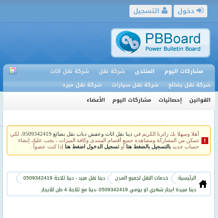
دخول
التسجيل
مشاركات اليوم
المنتدى
شركة نقل
شركة نقل اثاث
شركة نقل بضائع
شركة نقل سيارات
شركة نقل مبرد
القوانين
إحصائيات
مشاركات اليوم
الأعضاء
أهلا وسهلا بك زائرنا الكريم في
دينا نقل اثاث وعفش دباب نقل بضائع 0509342419
، لكي
تتمكن من المشاركة ومشاهدة جميع أقسام المنتدى وكافة الميزات ، يجب عليك إنشاء
حساب جديد
بالتسجيل بالضغط هنا
أو
تسجيل الدخول اضغط هنا
إذا كنت عضواً .
الرئيسية
خدمات النقل لجميع المدن
دينا نقل مبرد - دينا ثلاجة 0509342419
دينا مبردة ايجار شهري او يومي 0509342419 -دينا مع ثلاجة 4 طن للايجار