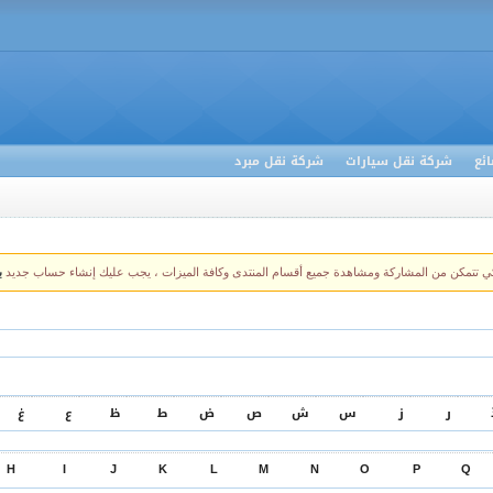
ئع
شركة نقل سيارات
شركة نقل مبرد
كي تتمكن من المشاركة ومشاهدة جميع أقسام المنتدى وكافة الميزات ، يجب عليك إنشاء حساب جديد
ب
ر
ز
س
ش
ص
ض
ط
ظ
ع
غ
H
I
J
K
L
M
N
O
P
Q