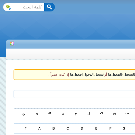
التسجيل بالضغط هنا
أو
تسجيل الدخول اضغط هنا
إذا كنت عضواً .
ف
ق
ك
ل
م
ن
هـ
و
ي
#
A
B
C
D
E
F
G