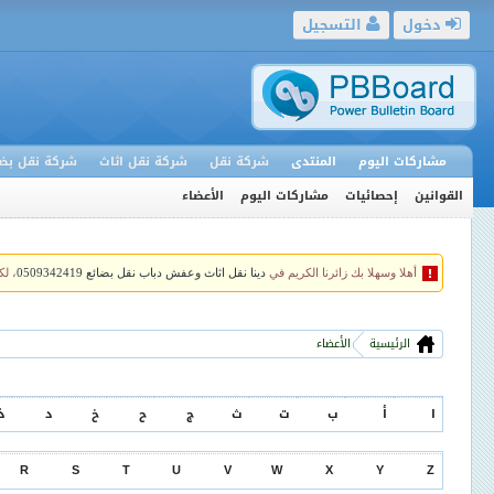
دخول
التسجيل
مشاركات اليوم
المنتدى
شركة نقل
شركة نقل اثاث
شركة نقل بضا
القوانين
إحصائيات
مشاركات اليوم
الأعضاء
أهلا وسهلا بك زائرنا الكريم في
دينا نقل اثاث وعفش دباب نقل بضائع 0509342419
، ل
الرئيسية
الأعضاء
ا
أ
ب
ت
ث
ج
ح
خ
د
ذ
R
S
T
U
V
W
X
Y
Z