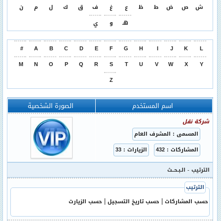
ش
ص
ض
ط
ظ
ع
غ
ف
ق
ك
ل
م
ن
هـ
و
ي
#
A
B
C
D
E
F
G
H
I
J
K
L
M
N
O
P
Q
R
S
T
U
V
W
X
Y
Z
اسم المستخدم
الصورة الشخصية
شركة نقل
المسمى : المشرف العام
المشاركات : 432
الزيارات : 33
الترتيب
- الـبـحــث
الترتيب
|
|
حسب المشاركات
حسب تاريخ التسجيل
حسب الزيارت