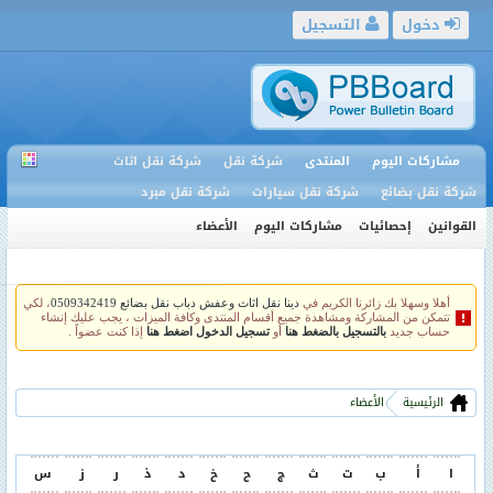
دخول
التسجيل
مشاركات اليوم
المنتدى
شركة نقل
شركة نقل اثاث
شركة نقل بضائع
شركة نقل سيارات
شركة نقل مبرد
القوانين
إحصائيات
مشاركات اليوم
الأعضاء
أهلا وسهلا بك زائرنا الكريم في
دينا نقل اثاث وعفش دباب نقل بضائع 0509342419
، لكي
تتمكن من المشاركة ومشاهدة جميع أقسام المنتدى وكافة الميزات ، يجب عليك إنشاء
حساب جديد
بالتسجيل بالضغط هنا
أو
تسجيل الدخول اضغط هنا
إذا كنت عضواً .
الرئيسية
الأعضاء
ا
أ
ب
ت
ث
ج
ح
خ
د
ذ
ر
ز
س