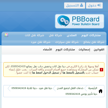
دخول
التسجيل
مشاركات اليوم
المنتدى
شركة نقل
شركة نقل اثاث
شركة نقل بضائع
شركة نقل سيارات
شركة نقل مبرد
القوانين
إحصائيات
مشاركات اليوم
الأعضاء
أهلا وسهلا بك زائرنا الكريم في
دينا نقل اثاث وعفش دباب نقل بضائع 0509342419
، لكي
تتمكن من المشاركة ومشاهدة جميع أقسام المنتدى وكافة الميزات ، يجب عليك إنشاء
حساب جديد
بالتسجيل بالضغط هنا
أو
تسجيل الدخول اضغط هنا
إذا كنت عضواً .
الرئيسية
خدمات النقل لجميع المدن
دينا نقل مبرد - دينا ثلاجة 0509342419
دينا تأجير يومي 0509342419