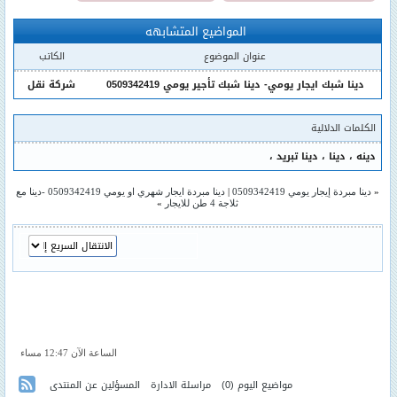
المواضيع المتشابهه
عنوان الموضوع
الكاتب
دينا شبك ايجار يومي- دينا شبك تأجير يومي 0509342419
شركة نقل
الكلمات الدلالية
دينه
،
دينا
،
دينا تبريد
،
«
دينا مبردة إيجار يومي 0509342419
|
دينا مبردة ايجار شهري او يومي 0509342419 -دينا مع
ثلاجة 4 طن للايجار
»
الساعة الآن 12:47 مساء
مواضيع اليوم
(0)
مراسلة الادارة
المسؤلين عن المنتدى