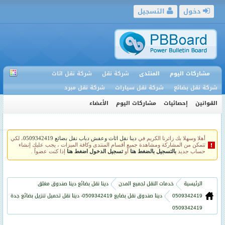
دخول
التسجيل
مشاركات اليوم
المنتدى
شركة نقل
شركة نقل اثاث
شركة نقل بضائع
شركة نقل سيارات
شركة نقل مبرد
القوانين
إحصائيات
مشاركات اليوم
الأعضاء
أهلا وسهلا بك زائرنا الكريم في
دينا نقل اثاث وعفش دباب نقل بضائع 0509342419
، لكي
تتمكن من المشاركة ومشاهدة جميع أقسام المنتدى وكافة الميزات ، يجب عليك إنشاء
حساب جديد
بالتسجيل بالضغط هنا
أو
تسجيل الدخول اضغط هنا
إذا كنت عضواً .
الرئيسية
خدمات النقل لجميع المدن
دينا نقل بضائع دينا صندوق مغلق
0509342419
دينا صندوق نقل بضايع 0509342419- دينا نقل تحميل تنزيل بضائع جدة
0509342419