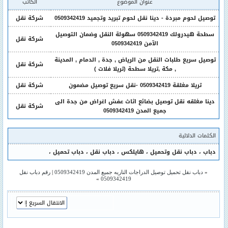
عنوان الموضوع
الكاتب
توصيل لحوم مبردة - دينا نقل لحوم تبريد وتجميد 0509342419
شركة نقل
سطحة هيدرولك 0509342419 سهولة النقل وضمان التوصيل
شركة نقل
الآمن 0509342419
توصيل سريع طلبات النقل من الرياض , جدة , الدمام , المدينة
شركة نقل
, مكة ,تريلا سطحة (تريلا فلات )
تريلا مغلقة 0509342419 -نقل سريع توصيل مضمون
شركة نقل
دينا مغلقه نقل توصيل بضائع اثاث عفش اغراض من جدة الى
شركة نقل
جميع المدن 0509342419
الكلمات الدلالية
دباب
،
دباب نقل وتحميل
،
هايلكس
،
دباب نقل
،
دباب تحميل
،
«
دباب نقل تحميل توصيل الدراجات الناريه جميع المدن 0509342419
|
رقم دباب نقل
»
0509342419