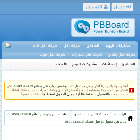
دخول
التسجيل
مشاركات اليوم
المنتدى
شركة نقل
شركة نقل اثاث
شركة نقل بضائع
شركة نقل سيارات
شركة نقل مبرد
القوانين
إحصائيات
مشاركات اليوم
الأعضاء
أهلا وسهلا بك زائرنا الكريم في
دينا نقل اثاث وعفش دباب نقل بضائع 0509342419
، لكي
تتمكن من المشاركة ومشاهدة جميع أقسام المنتدى وكافة الميزات ، يجب عليك إنشاء
حساب جديد
بالتسجيل بالضغط هنا
أو
تسجيل الدخول اضغط هنا
إذا كنت عضواً .
الرئيسية
خدمات النقل لجميع المدن
دباب تحميل وتوصيل بضائع 0509342419
دباب نقل تحميل توصيل معدات 0509342419