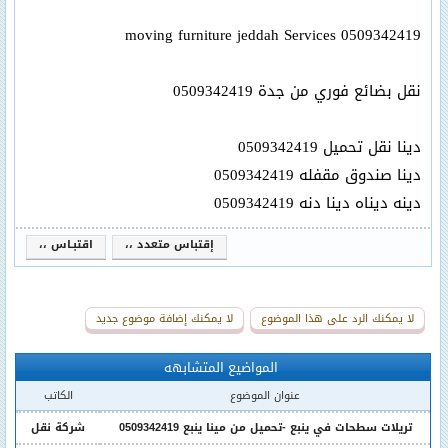
moving furniture jeddah Services 0509342419
نقل بضائع فوري من جدة 0509342419
دينا نقل تحميل 0509342419
دينا صندوق مقفله 0509342419
دينه ديناه دينا دنه 0509342419
إقتباس متعدد ،،
اقتبـاس ،،
لا يمكنك الرد على هذا الموضوع
لا يمكنك إضافة موضوع جديد
المواضيع المتشابهه
عنوان الموضوع
الكاتب
تريلات سطحات في ينبع -تحميل من مينا ينبع 0509342419
شركة نقل