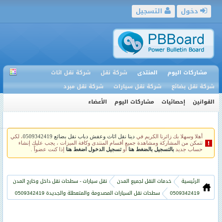
دخول
التسجيل
مشاركات اليوم
المنتدى
شركة نقل
شركة نقل اثاث
شركة نقل بضائع
شركة نقل سيارات
شركة نقل مبرد
القوانين
إحصائيات
مشاركات اليوم
الأعضاء
أهلا وسهلا بك زائرنا الكريم في
دينا نقل اثاث وعفش دباب نقل بضائع 0509342419
، لكي
تتمكن من المشاركة ومشاهدة جميع أقسام المنتدى وكافة الميزات ، يجب عليك إنشاء
حساب جديد
بالتسجيل بالضغط هنا
أو
تسجيل الدخول اضغط هنا
إذا كنت عضواً .
الرئيسية
خدمات النقل لجميع المدن
نقل سيارات - سطحات نقل داخل وخارج المدن
0509342419
سطحات نقل السيارات المصدومة والمتعطلة والجديدة 0509342419