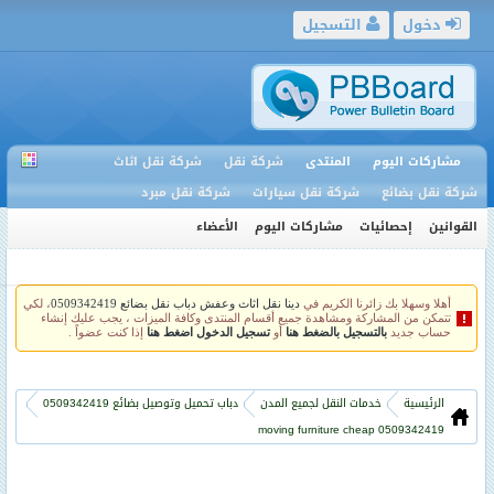
دخول
التسجيل
مشاركات اليوم
المنتدى
شركة نقل
شركة نقل اثاث
شركة نقل بضائع
شركة نقل سيارات
شركة نقل مبرد
القوانين
إحصائيات
مشاركات اليوم
الأعضاء
أهلا وسهلا بك زائرنا الكريم في
دينا نقل اثاث وعفش دباب نقل بضائع 0509342419
، لكي
تتمكن من المشاركة ومشاهدة جميع أقسام المنتدى وكافة الميزات ، يجب عليك إنشاء
حساب جديد
بالتسجيل بالضغط هنا
أو
تسجيل الدخول اضغط هنا
إذا كنت عضواً .
الرئيسية
خدمات النقل لجميع المدن
دباب تحميل وتوصيل بضائع 0509342419
moving furniture cheap 0509342419