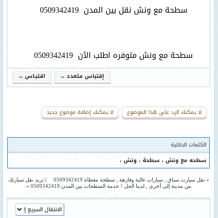
سطحة مع ونش نقل بين المدن
0509342419
سطحة مع ونش متوفره اطلب الآن
0509342419
إقتباس متعدد ،،
اقتبـاس ،،
لا يمكنك الرد على هذا الموضوع
لا يمكنك إضافة موضوع جديد
الكلمات الدلالية
سطحه مع ونش
،
سطحة
،
ونش
،
«
نقل سيارت سباق , سيارات غالية وفارهة , سطحة مغطاة 0509342419
|
تريد نقل سيارتك
من مدينة إلى أخرى , لدينا الحل ! خدمة السطحات بين المدن 0509342419
»