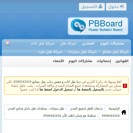
دخول
التسجيل
مشاركات اليوم
المنتدى
شركة نقل
شركة نقل اثاث
شركة نقل بضائع
شركة نقل سيارات
شركة نقل مبرد
القوانين
إحصائيات
مشاركات اليوم
الأعضاء
أهلا وسهلا بك زائرنا الكريم في
دينا نقل اثاث وعفش دباب نقل بضائع 0509342419
، لكي
تتمكن من المشاركة ومشاهدة جميع أقسام المنتدى وكافة الميزات ، يجب عليك إنشاء
حساب جديد
بالتسجيل بالضغط هنا
أو
تسجيل الدخول اضغط هنا
إذا كنت عضواً .
الرئيسية
خدمات النقل لجميع المدن
نقل سيارات - سطحات نقل داخل وخارج المدن
0509342419
سطحة مع ونش اطلب الآن 0509342419