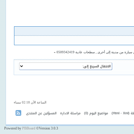
رة من مدينة إلى أخرى , سطحات عادية 0509342419
»
الساعة الآن 02:18 مساء
ة (
Xml
-
Html
)
مواضيع اليوم
(0)
مراسلة الادارة
المسؤلين عن المنتدى
Powered by
PBBoard
©Version 3.0.3