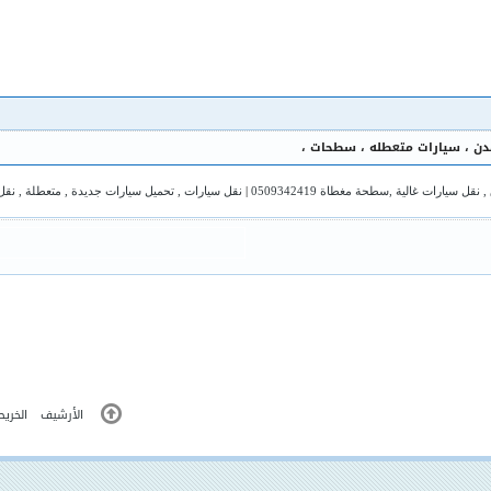
مدن
،
سيارات متعطله
،
سطحات
،
سيارات غالية ,سطحة مغطاة 0509342419
|
نقل سيارات , تحميل سيارات جديدة , متعطلة , نقل سيا
الأرشيف
الخريط