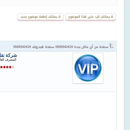
لا يمكنك الرد على هذا الموضوع
لا يمكنك إضافة موضوع جديد
سطحة من أي مكان بجدة 0509342419 سطحة هيدرولك 0509342419
شركة نق
المشرف العا