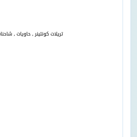
تريلات كونتينر , حاويات , شاحنا