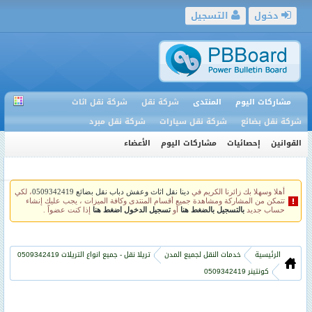
دخول
التسجيل
مشاركات اليوم
المنتدى
شركة نقل
شركة نقل اثاث
شركة نقل بضائع
شركة نقل سيارات
شركة نقل مبرد
القوانين
إحصائيات
مشاركات اليوم
الأعضاء
أهلا وسهلا بك زائرنا الكريم في
دينا نقل اثاث وعفش دباب نقل بضائع 0509342419
، لكي
تتمكن من المشاركة ومشاهدة جميع أقسام المنتدى وكافة الميزات ، يجب عليك إنشاء
حساب جديد
بالتسجيل بالضغط هنا
أو
تسجيل الدخول اضغط هنا
إذا كنت عضواً .
الرئيسية
خدمات النقل لجميع المدن
تريلا نقل - جميع انواع التريلات 0509342419
كونتينر 0509342419