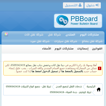
دخول
التسجيل
مشاركات اليوم
المنتدى
شركة نقل
شركة نقل اثاث
شركة نقل بضائع
شركة نقل سيارات
شركة نقل مبرد
القوانين
إحصائيات
مشاركات اليوم
الأعضاء
أهلا وسهلا بك زائرنا الكريم في
دينا نقل اثاث وعفش دباب نقل بضائع 0509342419
، لكي
تتمكن من المشاركة ومشاهدة جميع أقسام المنتدى وكافة الميزات ، يجب عليك إنشاء
حساب جديد
بالتسجيل بالضغط هنا
أو
تسجيل الدخول اضغط هنا
إذا كنت عضواً .
الرئيسية
خدمات النقل لجميع المدن
تريلا نقل - جميع انواع التريلات 0509342419
تريلا كونتينر - جدة الميناء -0509342419