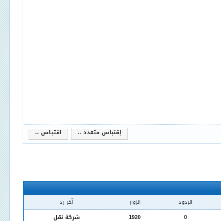
إقتباس متعدد ،،
اقتبـاس ،،
الردود
الزوار
آخر رد
0
1920
شركة نقل