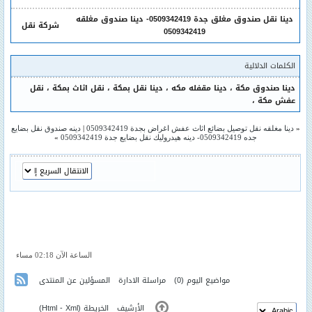
دينا نقل صندوق مغلق جدة 0509342419- دينا صندوق مغلقه
شركة نقل
0509342419
الكلمات الدلالية
دينا صندوق مكة
،
دينا مقفله مكه
،
دينا نقل بمكة
،
نقل اثاث بمكة
،
نقل
عفش مكة
،
«
دينا مغلقه نقل توصيل بضائع اثاث عفش اغراض بجدة 0509342419
|
دينه صندوق نقل بضايع
جده 0509342419- دينه هيدروليك نقل بضايع جدة 0509342419
»
الساعة الآن 02:18 مساء
مواضيع اليوم
(0)
مراسلة الادارة
المسؤلين عن المنتدى
الأرشيف
الخريطة (
Xml
-
Html
)