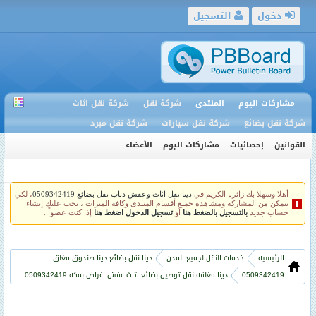
دخول
التسجيل
مشاركات اليوم
المنتدى
شركة نقل
شركة نقل اثاث
شركة نقل بضائع
شركة نقل سيارات
شركة نقل مبرد
القوانين
إحصائيات
مشاركات اليوم
الأعضاء
أهلا وسهلا بك زائرنا الكريم في
دينا نقل اثاث وعفش دباب نقل بضائع 0509342419
، لكي
تتمكن من المشاركة ومشاهدة جميع أقسام المنتدى وكافة الميزات ، يجب عليك إنشاء
حساب جديد
بالتسجيل بالضغط هنا
أو
تسجيل الدخول اضغط هنا
إذا كنت عضواً .
الرئيسية
خدمات النقل لجميع المدن
دينا نقل بضائع دينا صندوق مغلق
0509342419
دينا مغلقه نقل توصيل بضائع اثاث عفش اغراض بمكة 0509342419