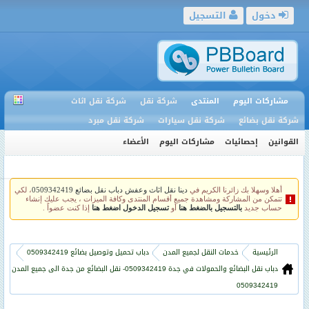
دخول
التسجيل
مشاركات اليوم
المنتدى
شركة نقل
شركة نقل اثاث
شركة نقل بضائع
شركة نقل سيارات
شركة نقل مبرد
القوانين
إحصائيات
مشاركات اليوم
الأعضاء
أهلا وسهلا بك زائرنا الكريم في
دينا نقل اثاث وعفش دباب نقل بضائع 0509342419
، لكي
تتمكن من المشاركة ومشاهدة جميع أقسام المنتدى وكافة الميزات ، يجب عليك إنشاء
حساب جديد
بالتسجيل بالضغط هنا
أو
تسجيل الدخول اضغط هنا
إذا كنت عضواً .
الرئيسية
خدمات النقل لجميع المدن
دباب تحميل وتوصيل بضائع 0509342419
دباب نقل البضائع والحمولات في جدة 0509342419- نقل البضائع من جدة الى جميع المدن
0509342419