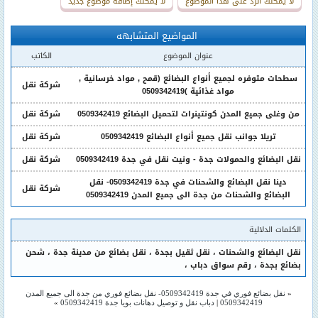
لا يمكنك الرد على هذا الموضوع
لا يمكنك إضافة موضوع جديد
المواضيع المتشابهه
عنوان الموضوع
الكاتب
سطحات متوفره لجميع أنواع البضائع (قمح , مواد خرسانية ,
شركة نقل
مواد غذائية )0509342419
من وغلى جميع المدن كونتينرات لتحميل البضائع 0509342419
شركة نقل
تريلا جوانب نقل جميع أنواع البضائع 0509342419
شركة نقل
نقل البضائع والحمولات جدة - ونيت نقل في جدة 0509342419
شركة نقل
دينا نقل البضائع والشحنات في جدة 0509342419- نقل
شركة نقل
البضائع والشحنات من جدة الى جميع المدن 0509342419
الكلمات الدلالية
نقل البضائع والشحنات
،
نقل ثقيل بجدة
،
نقل بضائع من مدينة جدة
،
شحن
بضائع بجدة
،
رقم سواق دباب
،
«
نقل بضائع فوري في جدة 0509342419- نقل بضائع فوري من جدة الى جميع المدن
0509342419
|
دباب نقل و توصيل دهانات بويا جدة 0509342419
»