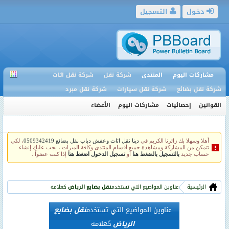
دخول
التسجيل
مشاركات اليوم
المنتدى
شركة نقل
شركة نقل اثاث
شركة نقل بضائع
شركة نقل سيارات
شركة نقل مبرد
القوانين
إحصائيات
مشاركات اليوم
الأعضاء
أهلا وسهلا بك زائرنا الكريم في
دينا نقل اثاث وعفش دباب نقل بضائع 0509342419
، لكي
تتمكن من المشاركة ومشاهدة جميع أقسام المنتدى وكافة الميزات ، يجب عليك إنشاء
حساب جديد
بالتسجيل بالضغط هنا
أو
تسجيل الدخول اضغط هنا
إذا كنت عضواً .
الرئيسية
عناوين المواضيع التي تستخدم
نقل بضايع الرياض
كعلامه
عناوين المواضيع التي تستخدم
نقل بضايع
الرياض
كعلامه