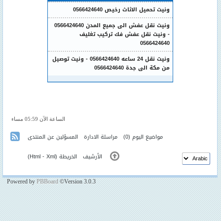
ونيت تحميل الاثاث رخيص 0566424640
ونيت نقل عفش الى جميع المدن 0566424640
- ونيت نقل عفش فك تركيب تغليف
0566424640
ونيت نقل 24 ساعه 0566424640 - ونيت توصيل
من مكة الى جدة 0566424640
الساعة الآن 05:59 مساء
مواضيع اليوم
(0)
مراسلة الادارة
المسؤلين عن المنتدى
الأرشيف
الخريطة (
Xml
-
Html
)
Powered by
PBBoard
©Version 3.0.3