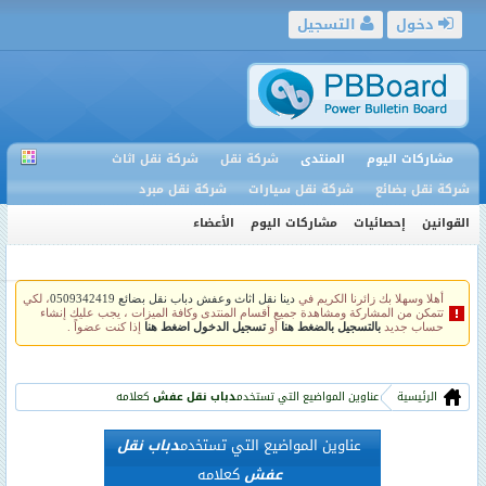
دخول
التسجيل
مشاركات اليوم
المنتدى
شركة نقل
شركة نقل اثاث
شركة نقل بضائع
شركة نقل سيارات
شركة نقل مبرد
القوانين
إحصائيات
مشاركات اليوم
الأعضاء
أهلا وسهلا بك زائرنا الكريم في
دينا نقل اثاث وعفش دباب نقل بضائع 0509342419
، لكي
تتمكن من المشاركة ومشاهدة جميع أقسام المنتدى وكافة الميزات ، يجب عليك إنشاء
حساب جديد
بالتسجيل بالضغط هنا
أو
تسجيل الدخول اضغط هنا
إذا كنت عضواً .
الرئيسية
عناوين المواضيع التي تستخدم
دباب نقل عفش
كعلامه
عناوين المواضيع التي تستخدم
دباب نقل
عفش
كعلامه