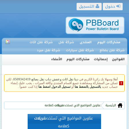
دخول
التسجيل
مشاركات اليوم
المنتدى
شركة نقل
شركة نقل اثاث
شركة نقل بضائع
شركة نقل سيارات
شركة نقل مبرد
القوانين
إحصائيات
مشاركات اليوم
الأعضاء
أهلا وسهلا بك زائرنا الكريم في
دينا نقل اثاث وعفش دباب نقل بضائع 0509342419
، لكي
تتمكن من المشاركة ومشاهدة جميع أقسام المنتدى وكافة الميزات ، يجب عليك إنشاء
حساب جديد
بالتسجيل بالضغط هنا
أو
تسجيل الدخول اضغط هنا
إذا كنت عضواً .
الرئيسية
عناوين المواضيع التي تستخدم
تريلات
كعلامه
عناوين المواضيع التي تستخدم
تريلات
كعلامه