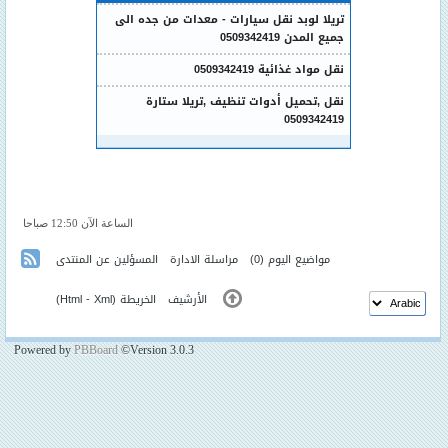
تريلا لوبد نقل سيارات - معدات من جده الى
جميع المدن 0509342419
نقل مواد غذائية 0509342419
نقل ,تحميل أدوات تنظيف ,تريلا ستارة
0509342419
الساعة الآن 12:50 صباحا
مواضيع اليوم
(0)
مراسلة الادارة
المسؤلين عن المنتدى
الأرشيف
الخريطة (
Xml
-
Html
)
Powered by
PBBoard
©Version 3.0.3