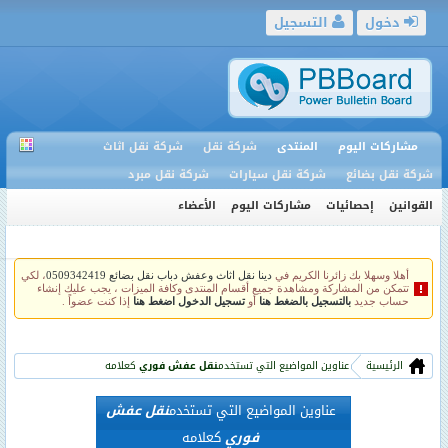
دخول
التسجيل
مشاركات اليوم
المنتدى
شركة نقل
شركة نقل اثاث
شركة نقل بضائع
شركة نقل سيارات
شركة نقل مبرد
القوانين
إحصائيات
مشاركات اليوم
الأعضاء
أهلا وسهلا بك زائرنا الكريم في
دينا نقل اثاث وعفش دباب نقل بضائع 0509342419
، لكي
تتمكن من المشاركة ومشاهدة جميع أقسام المنتدى وكافة الميزات ، يجب عليك إنشاء
حساب جديد
بالتسجيل بالضغط هنا
أو
تسجيل الدخول اضغط هنا
إذا كنت عضواً .
الرئيسية
عناوين المواضيع التي تستخدم
نقل عفش فوري
كعلامه
عناوين المواضيع التي تستخدم
نقل عفش
فوري
كعلامه