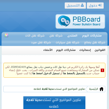
دخول
التسجيل
مشاركات اليوم
المنتدى
شركة نقل
شركة نقل اثاث
شركة نقل بضائع
شركة نقل سيارات
شركة نقل مبرد
القوانين
إحصائيات
مشاركات اليوم
الأعضاء
أهلا وسهلا بك زائرنا الكريم في
دينا نقل اثاث وعفش دباب نقل بضائع 0509342419
، لكي
تتمكن من المشاركة ومشاهدة جميع أقسام المنتدى وكافة الميزات ، يجب عليك إنشاء
حساب جديد
بالتسجيل بالضغط هنا
أو
تسجيل الدخول اضغط هنا
إذا كنت عضواً .
الرئيسية
عناوين المواضيع التي تستخدم
دينا ثلاجة
كعلامه
عناوين المواضيع التي تستخدم
دينا ثلاجة
كعلامه