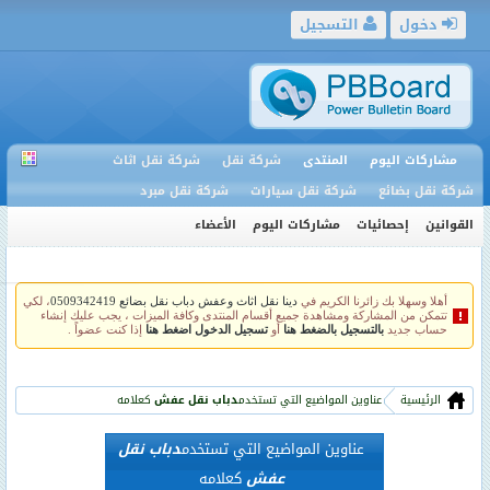
دخول
التسجيل
مشاركات اليوم
المنتدى
شركة نقل
شركة نقل اثاث
شركة نقل بضائع
شركة نقل سيارات
شركة نقل مبرد
القوانين
إحصائيات
مشاركات اليوم
الأعضاء
أهلا وسهلا بك زائرنا الكريم في
دينا نقل اثاث وعفش دباب نقل بضائع 0509342419
، لكي
تتمكن من المشاركة ومشاهدة جميع أقسام المنتدى وكافة الميزات ، يجب عليك إنشاء
حساب جديد
بالتسجيل بالضغط هنا
أو
تسجيل الدخول اضغط هنا
إذا كنت عضواً .
الرئيسية
عناوين المواضيع التي تستخدم
دباب نقل عفش
كعلامه
عناوين المواضيع التي تستخدم
دباب نقل
عفش
كعلامه