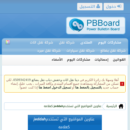
دخول
التسجيل
مشاركات اليوم
المنتدى
شركة نقل
شركة نقل اثاث
شركة نقل بضائع
شركة نقل سيارات
شركة نقل مبرد
القوانين
إحصائيات
مشاركات اليوم
الأعضاء
أهلا وسهلا بك زائرنا الكريم في
دينا نقل اثاث وعفش دباب نقل بضائع 0509342419
، لكي
تتمكن من المشاركة ومشاهدة جميع أقسام المنتدى وكافة الميزات ، يجب عليك إنشاء
حساب جديد
بالتسجيل بالضغط هنا
أو
تسجيل الدخول اضغط هنا
إذا كنت عضواً .
الرئيسية
عناوين المواضيع التي تستخدم
jeddah
كعلامه
عناوين المواضيع التي تستخدم
jeddah
كعلامه